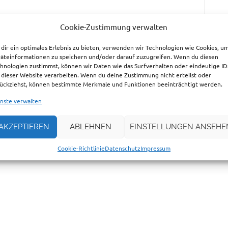
Cookie-Zustimmung verwalten
dir ein optimales Erlebnis zu bieten, verwenden wir Technologien wie Cookies, u
äteinformationen zu speichern und/oder darauf zuzugreifen. Wenn du diesen
hnologien zustimmst, können wir Daten wie das Surfverhalten oder eindeutige ID
 dieser Website verarbeiten. Wenn du deine Zustimmung nicht erteilst oder
ückziehst, können bestimmte Merkmale und Funktionen beeinträchtigt werden.
nste verwalten
AKZEPTIEREN
ABLEHNEN
EINSTELLUNGEN ANSEHE
wser für meinen nächsten Kommentar speichern.
Cookie-Richtlinie
Datenschutz
Impressum