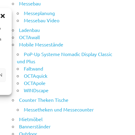
Messebau
Messeplanung
Messebau Video
m
Ladenbau
OCTAwall
s
Mobile Messestände
PoP-Up Systeme Nomadic Display Classic
und Plus
Faltwand
N
OCTAquick
OCTApole
WINDscape
Counter Theken Tische
Messetheken und Messecounter
Mietmöbel
Bannerständer
Outdoor