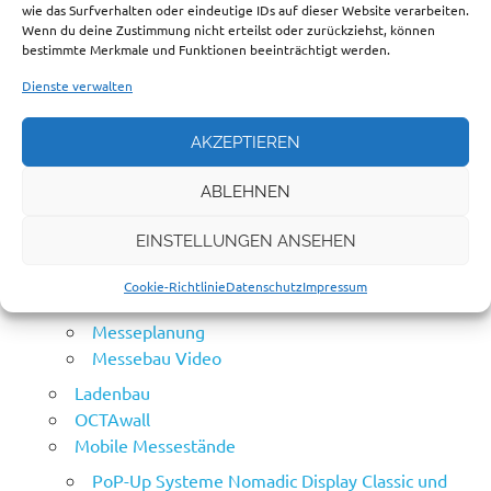
SCHNELL KONTAKT
wie das Surfverhalten oder eindeutige IDs auf dieser Website verarbeiten.
Wenn du deine Zustimmung nicht erteilst oder zurückziehst, können
bestimmte Merkmale und Funktionen beeinträchtigt werden.
Kontakt
Dienste verwalten
AKZEPTIEREN
SITEMAP
ABLEHNEN
Startseite
Produkte
EINSTELLUNGEN ANSEHEN
Standbeispiele
Cookie-Richtlinie
Datenschutz
Impressum
Messebau
Messeplanung
Messebau Video
Ladenbau
OCTAwall
Mobile Messestände
PoP-Up Systeme Nomadic Display Classic und