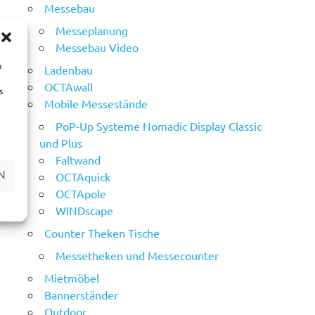
Messebau
Messeplanung
Messebau Video
m
Ladenbau
OCTAwall
s
Mobile Messestände
PoP-Up Systeme Nomadic Display Classic
und Plus
Faltwand
N
OCTAquick
OCTApole
WINDscape
Counter Theken Tische
Messetheken und Messecounter
Mietmöbel
Bannerständer
Outdoor