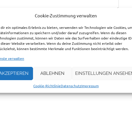
Cookie-Zustimmung verwalten
dir ein optimales Erlebnis zu bieten, verwenden wir Technologien wie Cookies, u
äteinformationen zu speichern und/oder darauf zuzugreifen. Wenn du diesen
hnologien zustimmst, können wir Daten wie das Surfverhalten oder eindeutige ID
 dieser Website verarbeiten. Wenn du deine Zustimmung nicht erteilst oder
ückziehst, können bestimmte Merkmale und Funktionen beeinträchtigt werden.
nste verwalten
AKZEPTIEREN
ABLEHNEN
EINSTELLUNGEN ANSEHE
wser für meinen nächsten Kommentar speichern.
Cookie-Richtlinie
Datenschutz
Impressum