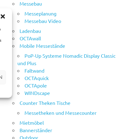
Messebau
Messeplanung
Messebau Video
m
Ladenbau
OCTAwall
s
Mobile Messestände
PoP-Up Systeme Nomadic Display Classic
und Plus
Faltwand
N
OCTAquick
OCTApole
WINDscape
Counter Theken Tische
Messetheken und Messecounter
Mietmöbel
Bannerständer
Outdoor