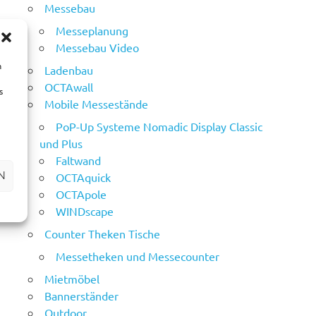
Messebau
Messeplanung
Messebau Video
m
Ladenbau
OCTAwall
s
Mobile Messestände
PoP-Up Systeme Nomadic Display Classic
und Plus
Faltwand
N
OCTAquick
OCTApole
WINDscape
Counter Theken Tische
Messetheken und Messecounter
Mietmöbel
Bannerständer
Outdoor