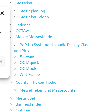
Messebau
Messeplanung
Messebau Video
m
Ladenbau
OCTAwall
s
Mobile Messestände
PoP-Up Systeme Nomadic Display Classic
und Plus
Faltwand
N
OCTAquick
OCTApole
WINDscape
Counter Theken Tische
Messetheken und Messecounter
Mietmöbel
Bannerständer
Outdoor