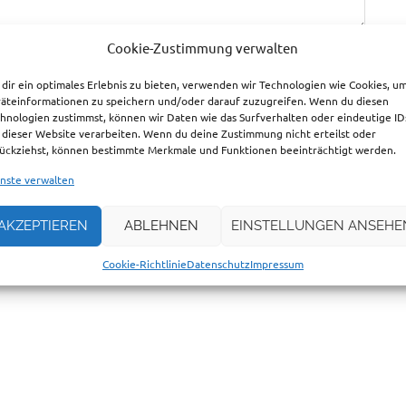
Cookie-Zustimmung verwalten
dir ein optimales Erlebnis zu bieten, verwenden wir Technologien wie Cookies, u
äteinformationen zu speichern und/oder darauf zuzugreifen. Wenn du diesen
hnologien zustimmst, können wir Daten wie das Surfverhalten oder eindeutige ID
 dieser Website verarbeiten. Wenn du deine Zustimmung nicht erteilst oder
ückziehst, können bestimmte Merkmale und Funktionen beeinträchtigt werden.
nste verwalten
AKZEPTIEREN
ABLEHNEN
EINSTELLUNGEN ANSEHE
wser für meinen nächsten Kommentar speichern.
Cookie-Richtlinie
Datenschutz
Impressum