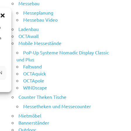
Messebau
Messeplanung
Messebau Video
m
Ladenbau
OCTAwall
s
Mobile Messestände
PoP-Up Systeme Nomadic Display Classic
und Plus
Faltwand
N
OCTAquick
OCTApole
WINDscape
Counter Theken Tische
Messetheken und Messecounter
Mietmöbel
Bannerständer
Outdoor