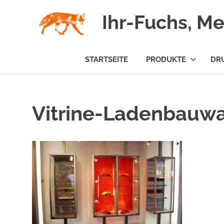
Zum
Ihr-Fuchs, M
Inhalt
springen
STARTSEITE
PRODUKTE
DR
Vitrine-Ladenbauw