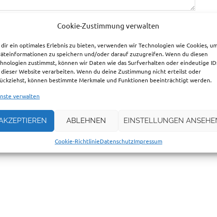
Cookie-Zustimmung verwalten
dir ein optimales Erlebnis zu bieten, verwenden wir Technologien wie Cookies, u
äteinformationen zu speichern und/oder darauf zuzugreifen. Wenn du diesen
hnologien zustimmst, können wir Daten wie das Surfverhalten oder eindeutige ID
 dieser Website verarbeiten. Wenn du deine Zustimmung nicht erteilst oder
ückziehst, können bestimmte Merkmale und Funktionen beeinträchtigt werden.
nste verwalten
wser für meinen nächsten Kommentar speichern.
AKZEPTIEREN
ABLEHNEN
EINSTELLUNGEN ANSEHE
Cookie-Richtlinie
Datenschutz
Impressum