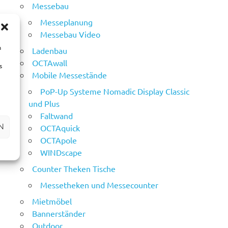
Messebau
Messeplanung
Messebau Video
m
Ladenbau
OCTAwall
s
Mobile Messestände
PoP-Up Systeme Nomadic Display Classic
und Plus
Faltwand
N
OCTAquick
OCTApole
WINDscape
Counter Theken Tische
Messetheken und Messecounter
Mietmöbel
Bannerständer
Outdoor